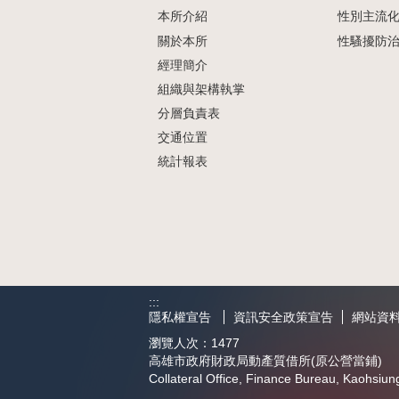
本所介紹
性別主流
關於本所
性騷擾防
經理簡介
組織與架構執掌
分層負責表
交通位置
統計報表
:::
隱私權宣告
資訊安全政策宣告
網站資
瀏覽人次：
1477
高雄市政府財政局動產質借所(原公營當鋪)
Collateral Office, Finance Bureau, Kaohsiun