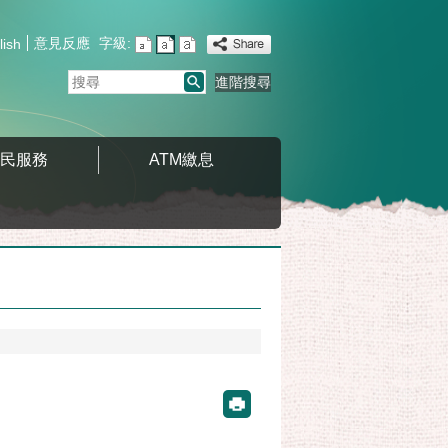
意見反應
字級:
lish
搜
進階搜尋
尋
便民服務
ATM繳息