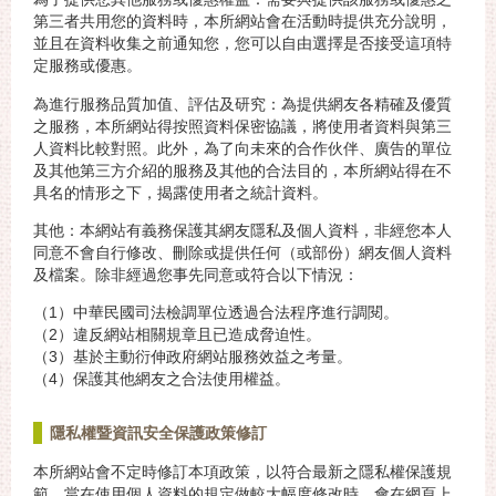
第三者共用您的資料時，本所網站會在活動時提供充分說明，
並且在資料收集之前通知您，您可以自由選擇是否接受這項特
定服務或優惠。
為進行服務品質加值、評估及研究：為提供網友各精確及優質
之服務，本所網站得按照資料保密協議，將使用者資料與第三
人資料比較對照。此外，為了向未來的合作伙伴、廣告的單位
及其他第三方介紹的服務及其他的合法目的，本所網站得在不
具名的情形之下，揭露使用者之統計資料。
其他：本網站有義務保護其網友隱私及個人資料，非經您本人
同意不會自行修改、刪除或提供任何（或部份）網友個人資料
及檔案。除非經過您事先同意或符合以下情況：
（1）中華民國司法檢調單位透過合法程序進行調閱。
（2）違反網站相關規章且已造成脅迫性。
（3）基於主動衍伸政府網站服務效益之考量。
（4）保護其他網友之合法使用權益。
隱私權暨資訊安全保護政策修訂
本所網站會不定時修訂本項政策，以符合最新之隱私權保護規
範。當在使用個人資料的規定做較大幅度修改時，會在網頁上