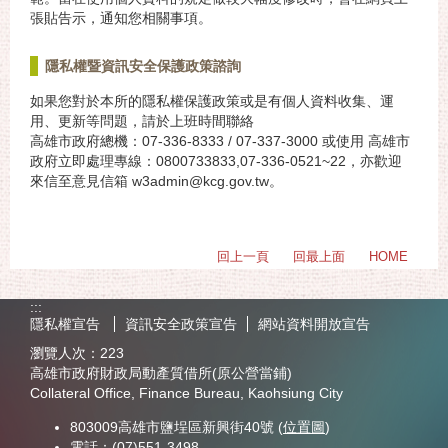
張貼告示，通知您相關事項。
隱私權暨資訊安全保護政策諮詢
如果您對於本所的隱私權保護政策或是有個人資料收集、運
用、更新等問題，請於上班時間聯絡
高雄市政府總機：07-336-8333 / 07-337-3000 或使用 高雄市
政府立即處理專線：0800733833,07-336-0521~22，亦歡迎
來信至意見信箱 w3admin@kcg.gov.tw。
回上一頁
回最上面
HOME
:::
隱私權宣告
資訊安全政策宣告
網站資料開放宣告
瀏覽人次：
223
高雄市政府財政局動產質借所(原公營當鋪)
Collateral Office, Finance Bureau, Kaohsiung City
803009高雄市鹽埕區新興街40號 (
位置圖
)
電話：(07)551-3498