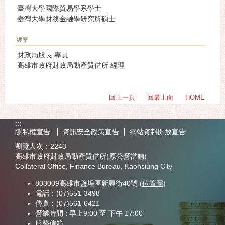
臺灣大學國際貿易學系學士
臺灣大學財務金融學研究所碩士
經歷
財政局股長.專員
高雄市政府財政局動產質借所 經理
回上一頁
回最上面
HOME
:::
隱私權宣告
資訊安全政策宣告
網站資料開放宣告
瀏覽人次：
2243
高雄市政府財政局動產質借所(原公營當鋪)
Collateral Office, Finance Bureau, Kaohsiung City
803009高雄市鹽埕區新興街40號 (
位置圖
)
電話：(07)551-3498
傳真：(07)561-6421
營業時間 : 早上9:00 至 下午 17:00
服務信箱