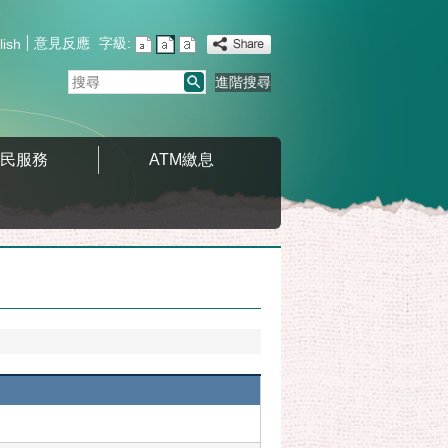
意見反應
字級:
lish
搜
進階搜尋
尋
便民服務
ATM繳息