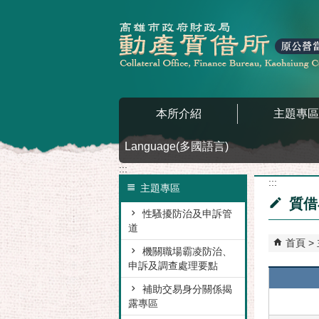
跳到主要內容區塊
本所介紹
主題專
Language(多國語言)
:::
:::
主題專區
質借
性騷擾防治及申訴管
道
首頁
機關職場霸凌防治、
申訴及調查處理要點
補助交易身分關係揭
露專區