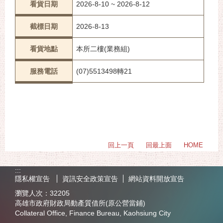
看貨日期
2026-8-10 ~ 2026-8-12
截標日期
2026-8-13
看貨地點
本所二樓(業務組)
服務電話
(07)5513498轉21
回上一頁
回最上面
HOME
:::
隱私權宣告
資訊安全政策宣告
網站資料開放宣告
瀏覽人次：
32205
高雄市政府財政局動產質借所(原公營當鋪)
Collateral Office, Finance Bureau, Kaohsiung City